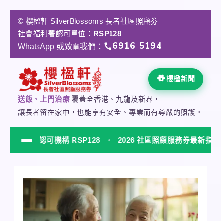
跳
至
© 櫻楹軒 SilverBlossoms 長者社區照顧劵
主
社會福利署認可單位：
RSP128
要
6916 5194
WhatsApp 或致電我們：
內
容
櫻楹新聞
送飯、上門治療
覆蓋全香港、九龍及新界，
讓長者留在家中，也能享有安全、專業而有尊嚴的照護。
利署認可機構 RSP128
2026 社區照顧服務券最新指南
NEW
櫻楹軒 SilverBlossoms 社會福利署認可居家安