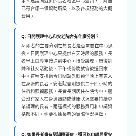
定。建議向就近的長者地區中心查詢，了解自
己符合哪一個資助層級，以及各項服務的大概
費用。
Q: 日間護理中心和安老院舍有什麼分別？
A: 兩者的主要分別在於長者是否需要在中心過
夜。日間護理中心只提供白天時段的服務，長
者早上由專車接送到中心，接受護理、康復訓
練和社交活動後，下午或傍晚就會被送回家
中。這種安排適合日間缺乏照顧但晚上有家人
在身邊的長者。安老院舍則提供二十四小時的
住宿和照顧服務，長者長期居住在院舍中，適
合沒有家人在身邊照顧或健康狀況需要持續專
業護理的長者。兩種模式的服務費用和申請資
格都不同，需要根據長者的實際情況選擇。
Q: 如果長者患有認知障礙症，還可以申請居家安