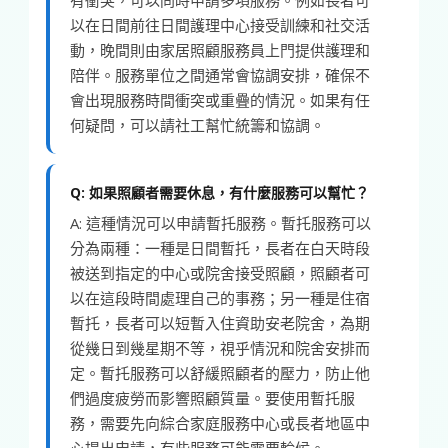
以在日間前往日間護理中心接受訓練和社交活
動，晚間則由家居照顧服務員上門提供護理和
陪伴。服務單位之間通常會協調安排，確保不
會出現服務時間衝突或重疊的情況。如果有任
何疑問，可以請社工幫忙統籌和協調。
Q: 如果照顧者需要休息，有什麼服務可以幫忙？
A: 這種情況可以申請暫托服務。暫托服務可以
分為兩種：一種是日間暫托，長者在白天時段
被送到指定的中心或院舍接受照顧，照顧者可
以在這段時間處理自己的事務；另一種是住宿
暫托，長者可以短暫入住資助安老院舍，為期
從幾日到幾星期不等，視乎情況和院舍安排而
定。暫托服務可以舒緩照顧者的壓力，防止他
們過度疲勞而影響照顧質量。要使用暫托服
務，需要先向綜合家庭服務中心或長者地區中
心提出申請，有些服務可能需要輪候。