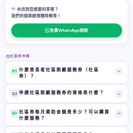
未找到您想要的答案？
我們的個案經理隨時解答！
免費WhatsApp諮詢
社區券申請
什麼是長者社區照顧服務券（社區
Q1
券）？
長者社區照顧服務券（社區券）是
香港社會福利署
推行的
A
申請社區照顧服務券的資格是什麼？
Q2
政府資助計劃，以
「錢跟人走」
模式直接資助合資格長
者。長者可自由選擇認可服務單位，購買護理、物理治
申請資格需同時符合以下條件：
A
療、職業治療等社區照顧服務，
無需入住安老院，可繼續
社區券每月資助金額是多少？可以購買
Q3
什麼服務？
年齡
60 歲或以上
的香港居民
居家安老
，維持生活自主。
已在社署
中央輪候冊
輪候資助社區照顧或院舍照顧
社區券設有不同面值級別，根據長者經濟狀況釐定，
最高
A
服務