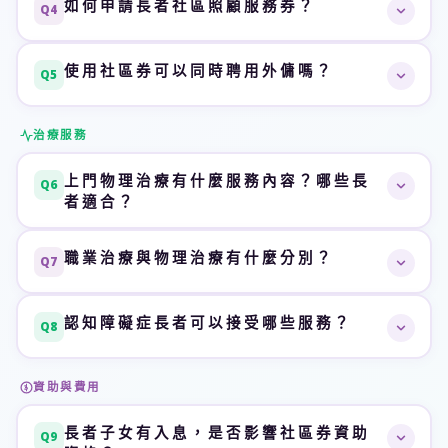
如何申請長者社區照顧服務券？
Q4
每月資助可達港幣10,000元以上
。長者可靈活選擇服務
尚未接受任何
資助院舍或資助社區照顧服務
組合，包括物理治療、職業治療、護理服務、護理員照顧
設有
經濟審查
以決定資助級別，但
子女收入不計算
申請步驟如下：
A
及日間護理等。超出面值部分由長者
自費支付差額
。同一
使用社區券可以同時聘用外傭嗎？
在內
Q5
先在社署
資助長期護理服務中央輪候冊
登記
月份可向最多
兩間認可服務單位
購買服務。
等候社署按輪候次序
發出邀請信
可以，兩者完全沒有衝突。
很多家庭採用
「外傭 ＋ 社區
A
治療服務
填妥申請表並提交身份證明、經濟狀況等所需文件
券」雙軌模式
：外傭負責日常起居照顧，社區券則用於聘
社署審核後
發出社區券發券通知書
請
專業治療師
提供物理治療、職業治療等復康服務，為長
上門物理治療有什麼服務內容？哪些長
Q6
選擇認可服務單位（如
櫻楹軒
），制訂個人護理計
者提供更全面的照顧。
者適合？
劃
上門物理治療由
註冊物理治療師
一對一到府服務，適合中
A
職業治療與物理治療有什麼分別？
櫻楹軒提供
免費協助
，個案經理幫您了解整個申請流程及
Q7
風後復康、骨折術後、關節退化、步行困難等長者。服務
準備所需文件。
內容包括：
兩者互相配合，各有專注範疇：
A
認知障礙症長者可以接受哪些服務？
Q8
關節鬆動術、肌肉按摩及
徒手治療
步行、平衡及
肌力訓練
物理治療師（PT）
：主要改善長者的
活動能力、肌力及
認知障礙症長者可接受多元化專業服務，
有助延緩病情惡
A
電療、熱敷冷敷等
物理因子治療
步態
，處理痛症、增強肢體功能，幫助長者走路、起身、
資助與費用
化
：
中風、骨折後的
個性化復康計劃
上落樓梯。
跌倒預防訓練及
家居安全評估
長者子女有入息，是否影響社區券資助
認知訓練
：記憶力、專注力、語言及定向訓練
Q9