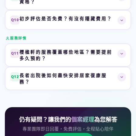
資格？
感官刺激
：音樂治療、懷緬治療等活動
職業治療師（OT）
：主要協助長者重拾
日常生活自理能
日常生活訓練
：維持自理能力，減少依賴
力
，包括穿衣、煮食、個人衛生，並提供家居環境改裝建
不影響申請資格。
社區照顧服務券的經濟審查
只計算長者
A
護理員上門陪伴
：情緒支援及日常照顧
初步評估是否免費？有沒有隱藏費用？
議及
認知訓練
，幫助認知障礙症長者維持日常功能。
Q10
本人的資產及入息
，不涉及子女或其他家庭成員的財務狀
家屬培訓
：指導家人正確照顧及溝通技巧
況。子女月入再高，亦不影響長者申請資格，
只會影響資
初步評估完全免費，分毫不收。
評估由專業個案經理進
A
助金額的具體級別
。許多家庭擔心這一點而沒有申請，實
服務詳情
行，了解長者的健康狀況、生活需要及家居環境，再制訂
屬可惜。
合適的個人護理計劃。所有服務費用
清晰透明，無隱藏收
櫻楹軒的服務覆蓋哪些地區？需要提前
Q11
費
，並受
社會福利署監管
，您可完全放心。
多久預約？
櫻楹軒提供
全港18區上門服務
，包括港島、九龍及新界
A
長者出院後如何盡快安排居家復康服
Q12
各區，無論長者居住何處均可安排。由接受個案到安排首
務？
次上門服務，
最快可於1週內完成
。我們了解長者復康有
出院後越早開始復康效果越好。建議步驟：
「黃金時間」，因此盡力提供快速配對及安排。
A
出院前
聯絡醫院社工
，轉介社區照顧服務
同時
WhatsApp 聯絡櫻楹軒
，我們即日回覆
仍有疑問？讓我們的
個案經理
為您解答
個案經理安排
免費上門評估
，了解復康需求
配對合適治療師，
最快1週內開始服務
專業團隊即日回覆，免費評估，全程貼心陪伴
定期跟進評估，
按復康進度調整計劃