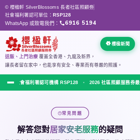
跳
© 櫻楹軒 SilverBlossoms 長者社區照顧劵
至
社會福利署認可單位：
RSP128
主
6916 5194
WhatsApp 或致電我們：
要
內
容
櫻楹新聞
送飯、上門治療
覆蓋全香港、九龍及新界，
讓長者留在家中，也能享有安全、專業而有尊嚴的照護。
s
社會福利署認可機構 RSP128
2026 社區照顧服務券最新
櫻楹軒 SilverBlossoms 社會福利署認可居家安老服
常見問題
解答您對
居家安老服務
的疑問