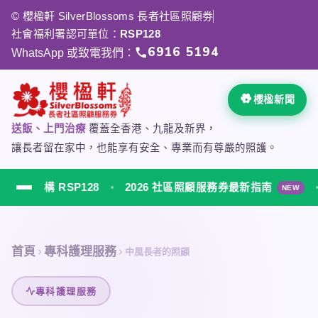
跳
© 櫻楹軒 SilverBlossoms 長者社區照顧劵
至
社會福利署認可單位：
RSP128
主
6916 5194
WhatsApp 或致電我們：
要
內
容
櫻楹新聞
送飯、上門治療
覆蓋全香港、九龍及新界，
讓長者留在家中，也能享有安全、專業而有尊嚴的照護。
 RSP128
2026 社區照顧服務券最新指南
上門
NEW
櫻楹軒 SilverBlossoms 社會福利署認可居家安老服
首頁
專科護理服務
中風長者的照顧
專科護理服務