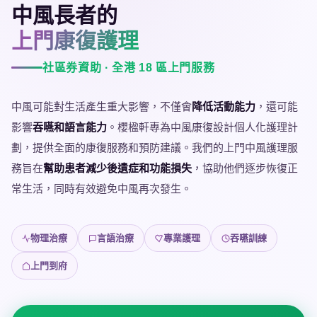
中風長者的
上門康復護理
社區券資助 · 全港 18 區上門服務
中風可能對生活產生重大影響，不僅會
降低活動能力
，還可能
影響
吞嚥和語言能力
。櫻楹軒專為中風康復設計個人化護理計
劃，提供全面的康復服務和預防建議。我們的上門中風護理服
務旨在
幫助患者減少後遺症和功能損失
，協助他們逐步恢復正
常生活，同時有效避免中風再次發生。
物理治療
言語治療
專業護理
吞嚥訓練
上門到府