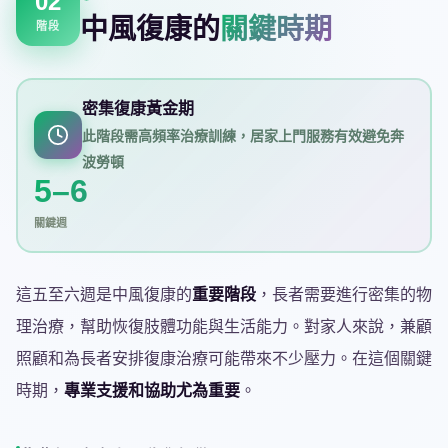
02
中風復康的
關鍵時期
階段
密集復康黃金期
此階段需高頻率治療訓練，居家上門服務有效避免奔
波勞頓
5–6
關鍵週
這五至六週是中風復康的
重要階段
，長者需要進行密集的物
理治療，幫助恢復肢體功能與生活能力。對家人來說，兼顧
照顧和為長者安排復康治療可能帶來不少壓力。在這個關鍵
時期，
專業支援和協助尤為重要
。