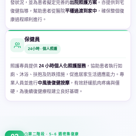
發狀況，並為患者擬定完善的
出院照護方案
。亦提供到宅
復健指導，幫助患者從醫院
平穩過渡到家中
，確保整個復
康過程順利進行。
保健員
24小時 · 個人照護
照護專員提供
24 小時個人化照護服務
，協助患者執行如
廁、沐浴、扶抱及防跌措施，促進居家生活適應能力。專
業人員並進行
中風後復健按摩
，有效舒緩肌肉疼痛與僵
硬，為後續復健療程建立良好基礎。
第二階段 · 5–6 週密集復康