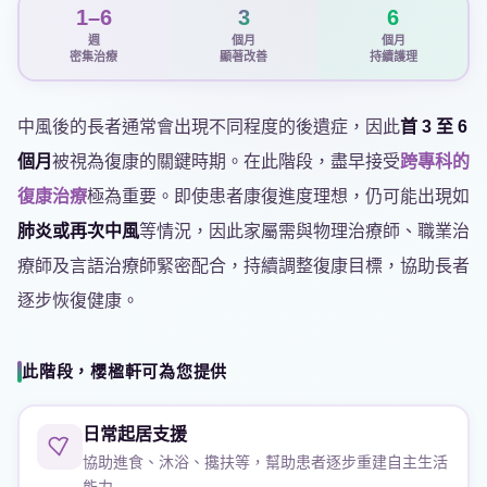
1–6
3
6
週
個月
個月
密集治療
顯著改善
持續護理
中風後的長者通常會出現不同程度的後遺症，因此
首 3 至 6
個月
被視為復康的關鍵時期。在此階段，盡早接受
跨專科的
復康治療
極為重要。即使患者康復進度理想，仍可能出現如
肺炎或再次中風
等情況，因此家屬需與物理治療師、職業治
療師及言語治療師緊密配合，持續調整復康目標，協助長者
逐步恢復健康。
此階段，櫻楹軒可為您提供
日常起居支援
協助進食、沐浴、攙扶等，幫助患者逐步重建自主生活
能力