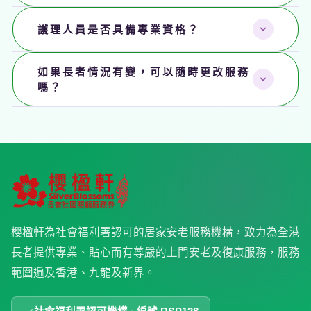
可以。餐單可配合
糖尿病、高血壓、腎病、低鹽飲食或碎
護理人員是否具備專業資格？
餐、糊餐等吞嚥困難需要
作出調整，並由營養團隊監察，確
保長者在家中同樣吃得健康、安全。
是的。我們匯聚超過
1,000 名專業護理人員
，包括註冊職業治
如果長者情況有變，可以隨時更改服務
療師、物理治療師、言語治療師及受訓家居照顧員，所有人
嗎？
員均需通過背景及專業資格審核，並定期培訓。
可以。復康經理會定期與家屬保持溝通，視乎復康進度及醫
生建議，
靈活調整服務內容或頻次
，確保照護計劃與長者實
際需要保持一致。
櫻楹軒為社會福利署認可的居家安老服務機構，致力為全港
長者提供專業、貼心而有尊嚴的上門安老及復康服務，服務
範圍遍及香港、九龍及新界。