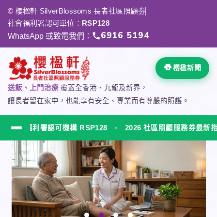
跳
© 櫻楹軒 SilverBlossoms 長者社區照顧劵
至
社會福利署認可單位：
RSP128
主
6916 5194
WhatsApp 或致電我們：
要
內
容
櫻楹新聞
送飯、上門治療
覆蓋全香港、九龍及新界，
讓長者留在家中，也能享有安全、專業而有尊嚴的照護。
會福利署認可機構 RSP128
2026 社區照顧服務券最新指南
櫻楹軒 SilverBlossoms 社會福利署認可居家安老服