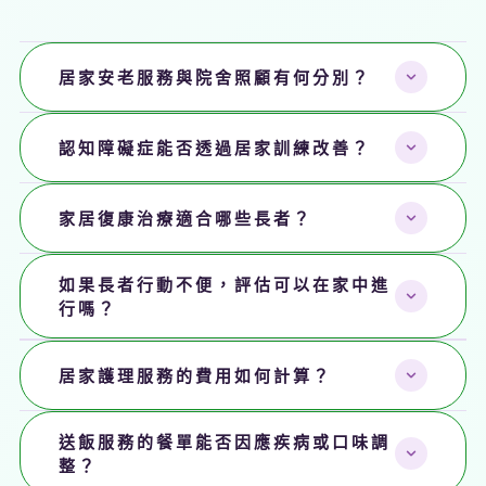
居家安老服務與院舍照顧有何分別？
居家安老服務讓長者在熟悉的家居環境中接受專業照護，有
認知障礙症能否透過居家訓練改善？
助維持心理健康及生活自主能力。相比院舍照顧，居家服務
更具彈性，可根據個人需要
度身訂製照護方案
，並減少交叉
可以。我們的職業治療師會提供認知訓練、現實導向治療、
感染風險。
家居復康治療適合哪些長者？
懷緬治療、多感官刺激及健腦運動等
非藥物治療
，配合醫生
的藥物治療建議，在家中建立有利於記憶和專注的日常節
家居復康治療特別適合
中風後、骨折或關節置換手術後、關
如果長者行動不便，評估可以在家中進
奏。
節退化、吞嚥困難、慢性阻塞肺病及心臟病
等長者。我們的
行嗎？
物理治療師及言語治療師會上門評估，按實際需要安排復康
可以。我們提供
上門免費評估
，由復康經理或相關專職醫療
訓練。
居家護理服務的費用如何計算？
人員到家中了解長者活動能力、家居環境及照顧需要，再為
你建議合適的服務組合。
費用會根據
服務種類、每次服務時數及每週次數
而定。我們
送飯服務的餐單能否因應疾病或口味調
在評估後會提供清晰報價單，收費項目一目了然，並可按預
整？
算調整方案，沒有任何隱藏收費。