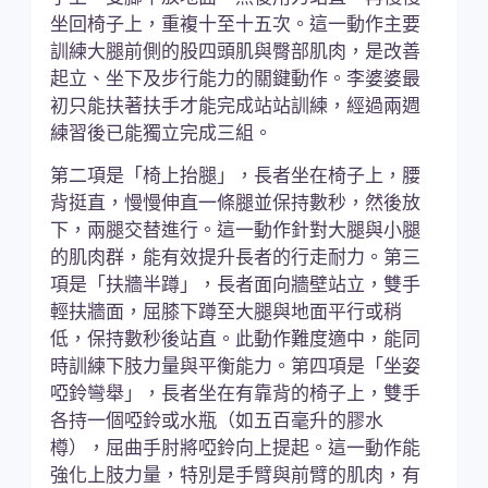
坐回椅子上，重複十至十五次。這一動作主要
訓練大腿前側的股四頭肌與臀部肌肉，是改善
起立、坐下及步行能力的關鍵動作。李婆婆最
初只能扶著扶手才能完成站站訓練，經過兩週
練習後已能獨立完成三組。
第二項是「椅上抬腿」，長者坐在椅子上，腰
背挺直，慢慢伸直一條腿並保持數秒，然後放
下，兩腿交替進行。這一動作針對大腿與小腿
的肌肉群，能有效提升長者的行走耐力。第三
項是「扶牆半蹲」，長者面向牆壁站立，雙手
輕扶牆面，屈膝下蹲至大腿與地面平行或稍
低，保持數秒後站直。此動作難度適中，能同
時訓練下肢力量與平衡能力。第四項是「坐姿
啞鈴彎舉」，長者坐在有靠背的椅子上，雙手
各持一個啞鈴或水瓶（如五百毫升的膠水
樽），屈曲手肘將啞鈴向上提起。這一動作能
強化上肢力量，特別是手臂與前臂的肌肉，有