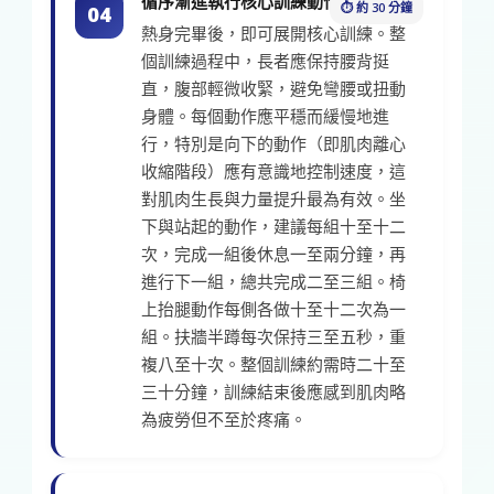
循序漸進執行核心訓練動作
⏱ 約 30 分鐘
04
熱身完畢後，即可展開核心訓練。整
個訓練過程中，長者應保持腰背挺
直，腹部輕微收緊，避免彎腰或扭動
身體。每個動作應平穩而緩慢地進
行，特別是向下的動作（即肌肉離心
收縮階段）應有意識地控制速度，這
對肌肉生長與力量提升最為有效。坐
下與站起的動作，建議每組十至十二
次，完成一組後休息一至兩分鐘，再
進行下一組，總共完成二至三組。椅
上抬腿動作每側各做十至十二次為一
組。扶牆半蹲每次保持三至五秒，重
複八至十次。整個訓練約需時二十至
三十分鐘，訓練結束後應感到肌肉略
為疲勞但不至於疼痛。