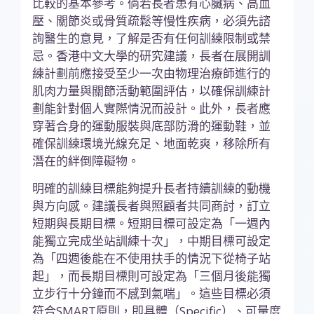
比較的基本參考。倘若長者患有心臟病、高血
壓、關節炎或骨質疏鬆等慢性疾病，必須先諮
詢醫生的意見，了解是否有任何訓練限制或禁
忌。香港中文大學的研究建議，長者在展開訓
練計劃前應接受至少一次由物理治療師進行的
肌肉力量與關節活動範圍評估，以確保訓練計
劃能針對個人實際情況而設計。此外，長者應
穿著合身的運動服裝與底部防滑的運動鞋，並
確保訓練環境光線充足、地面乾爽，移除所有
潛在的絆倒障礙物。
明確的訓練目標能夠提升長者持續訓練的動機
與方向感。建議長者與照顧者共同商討，訂立
短期與長期目標。短期目標可設定為「一週內
能獨立完成坐站訓練十次」，中期目標可設定
為「四週後能在不使用扶手的情況下從椅子站
起」，而長期目標則可設定為「三個月後能獨
立步行十分鐘而不感到氣喘」。這些目標必須
符合SMART原則，即具體（Specific）、可量度