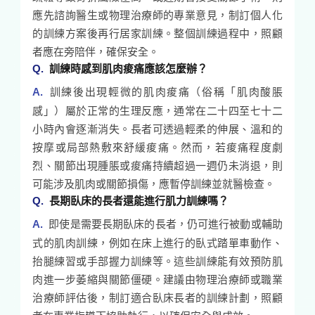
應先諮詢醫生或物理治療師的專業意見，制訂個人化
的訓練方案後再行居家訓練。整個訓練過程中，照顧
者應在旁陪伴，確保安全。
訓練時感到肌肉痠痛應該怎麼辦？
訓練後出現輕微的肌肉痠痛（俗稱「肌肉酸脹
感」）屬於正常的生理反應，通常在二十四至七十二
小時內會逐漸消失。長者可透過輕柔的伸展、溫和的
按摩或局部熱敷來舒緩痠痛。然而，若痠痛程度劇
烈、關節出現腫脹或痠痛持續超過一週仍未消退，則
可能涉及肌肉或關節損傷，應暫停訓練並就醫檢查。
長期臥床的長者還能進行肌力訓練嗎？
即使是需要長期臥床的長者，仍可進行被動或輔助
式的肌肉訓練，例如在床上進行的臥式踏單車動作、
抬腿練習或手部握力訓練等。這些訓練能有效預防肌
肉進一步萎縮與關節僵硬。建議由物理治療師或職業
治療師評估後，制訂適合臥床長者的訓練計劃，照顧