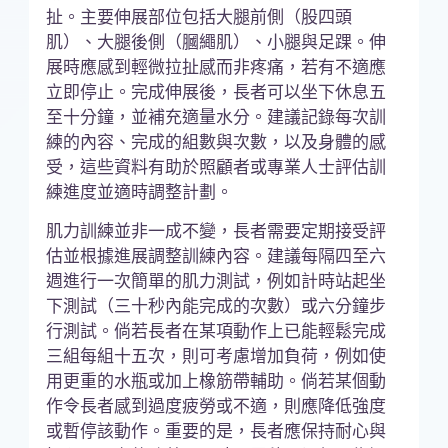
扯。主要伸展部位包括大腿前側（股四頭
肌）、大腿後側（膕繩肌）、小腿與足踝。伸
展時應感到輕微拉扯感而非疼痛，若有不適應
立即停止。完成伸展後，長者可以坐下休息五
至十分鐘，並補充適量水分。建議記錄每次訓
練的內容、完成的組數與次數，以及身體的感
受，這些資料有助於照顧者或專業人士評估訓
練進度並適時調整計劃。
肌力訓練並非一成不變，長者需要定期接受評
估並根據進展調整訓練內容。建議每隔四至六
週進行一次簡單的肌力測試，例如計時站起坐
下測試（三十秒內能完成的次數）或六分鐘步
行測試。倘若長者在某項動作上已能輕鬆完成
三組每組十五次，則可考慮增加負荷，例如使
用更重的水瓶或加上橡筋帶輔助。倘若某個動
作令長者感到過度疲勞或不適，則應降低強度
或暫停該動作。重要的是，長者應保持耐心與