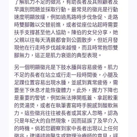
了解肌力不足的徵兆，有助長者及其照顧者及
早識別問題並採取行動。最常見的徵兆是行動
速度明顯放緩，例如過馬路時步伐急促、走路
時雙腳難以交替前進，或者從座位站起時需要
扶手支撐甚至他人協助。陳伯的女兒分享，她
父親以往每天清晨都會到公園散步，但近月發
現他在行走時步伐越來越慢，而且時常抱怨雙
腳無力，這正是肌力衰退的典型表現。
另一個明顯徵兆是下肢水腫與容易疲倦。肌力
不足的長者在站立或行走一段時間後，小腿及
足踝位置容易出現水腫，並感到異常疲倦，需
要坐下休息才能恢復體力。此外，握力下降也
是重要的警號，例如無法擰開瓶蓋、拿起較重
的煲湯煲，或者在執筆書寫時手腕感到酸軟無
力。這些徵兆往往被長者或其家人忽略，認為
只是年紀大的自然現象，因而延誤了及早介入
的時機。倘若您觀察到家中長者出現以上任何
徵兆，建議諮詢醫生或物理治療師的意見，評