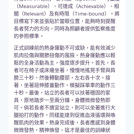
（Measurable）、可達成（Achievable）、相
關（Relevant）及有時限（Time-bound）。將
目標寫下來並張貼於當眼位置，能夠時刻提醒
長者努力的方向，同時為照顧者提供監察進度
的參照標準。
正式訓練前的熱身運動不可或缺，能有效減少
肌肉拉傷與關節扭傷的風險。熱身運動應以輕
鬆的全身活動為主，強度逐步提升。首先，長
者可在椅子或床邊坐著，慢慢地搖晃手臂與肩
膀三十秒，然後轉動腰部，左右各十次。接
著，坐著屈伸膝蓋動作，模擬踩單車的動作三
十秒。最後，站立的長者可以扶著穩固的家
具，原地踏步一至兩分鐘，身體微微發熱即
可。倘若長者不適宜站立，則可以坐著進行大
腿拍打的動作，同樣能達到促進血液循環與喚
醒肌肉的效果。熱身完成後，長者應感到身體
微微發熱，精神煥發，這才是最佳的訓練狀