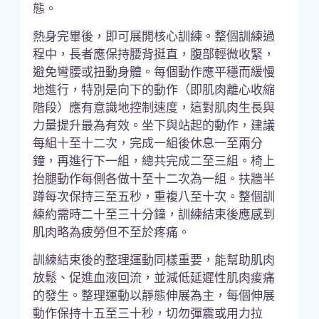
態。
熱身完畢後，即可展開核心訓練。整個訓練過
程中，長者應保持腰背挺直，腹部輕微收緊，
避免彎腰或扭動身體。每個動作應平穩而緩慢
地進行，特別是向下的動作（即肌肉離心收縮
階段）應有意識地控制速度，這對肌肉生長與
力量提升最為有效。坐下與站起的動作，建議
每組十至十二次，完成一組後休息一至兩分
鐘，再進行下一組，總共完成二至三組。椅上
抬腿動作每側各做十至十二次為一組。扶牆半
蹲每次保持三至五秒，重複八至十次。整個訓
練約需時二十至三十分鐘，訓練結束後應感到
肌肉略為疲勞但不至於疼痛。
訓練結束後的整理運動同樣重要，能幫助肌肉
放鬆、促進血液回流，並減低延遲性肌肉痠痛
的發生。整理運動以靜態伸展為主，每個伸展
動作保持十五至三十秒，切勿彈震或用力拉