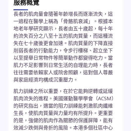
服務概覽
長者的肌肉量會隨著年齡增長而逐漸流失，這
一過程在醫學上稱為「骨骼肌衰減」。根據本
地老年學研究顯示，長者由五十歲起，每十年
約流失百分之八至十五的肌肉質量，而這種流
失在七十歲後更會加速。肌肉質量的下降直接
削弱長者的行動能力，令步行樓梯、起立坐下
以至提舉日常物件等簡單動作都變得吃力。當
肌力不足影響到日常生活的自理能力時，長者
往往需要依賴家人或院舍照顧，這對個人尊嚴
與家庭經濟均構成沉重壓力。
肌力訓練之所以重要，在於它能夠逆轉或延緩
肌肉流失的進程。美國運動醫學學會（ACSM）
的研究指出，適當的阻力訓練能刺激肌肉纖維
生長，使肌肉質量與力量均有所提升。更重要
的是，強健的肌肉作為關節的保護屏障，能有
效減少跌倒與骨折的風險。本港多個社區中心