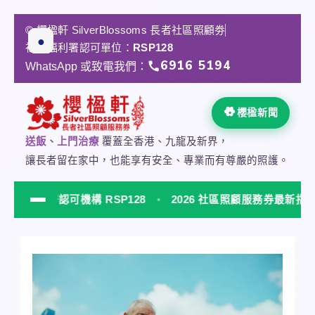
跳
至
© 櫻楹軒 SilverBlossoms 長者社區照顧劵
★
➤
✓
●
主
社會福利署認可單位：
RSP128
要
6916 5194
WhatsApp 或致電我們：
內
容
櫻楹新聞
送飯、上門治療
覆蓋全香港、九龍及新界，
讓長者留在家中，也能享有安全、專業而有尊嚴的照護。
署認可機構 RSP128
2026 社區照顧服務券最新指南
NEW
櫻楹軒 SilverBlossoms 社會福利署認可居家安