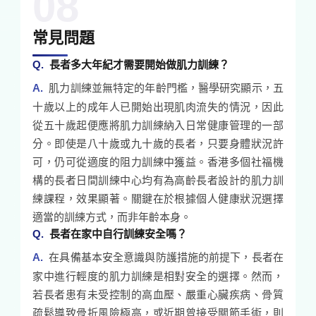
08
常見問題
長者多大年紀才需要開始做肌力訓練？
肌力訓練並無特定的年齡門檻，醫學研究顯示，五
十歲以上的成年人已開始出現肌肉流失的情況，因此
從五十歲起便應將肌力訓練納入日常健康管理的一部
分。即使是八十歲或九十歲的長者，只要身體狀況許
可，仍可從適度的阻力訓練中獲益。香港多個社福機
構的長者日間訓練中心均有為高齡長者設計的肌力訓
練課程，效果顯著。關鍵在於根據個人健康狀況選擇
適當的訓練方式，而非年齡本身。
長者在家中自行訓練安全嗎？
在具備基本安全意識與防護措施的前提下，長者在
家中進行輕度的肌力訓練是相對安全的選擇。然而，
若長者患有未受控制的高血壓、嚴重心臟疾病、骨質
疏鬆導致骨折風險極高，或近期曾接受關節手術，則