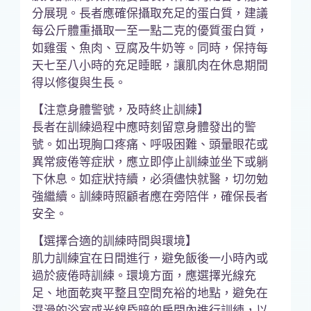
分展現。長者應確保攝取充足的蛋白質，建議
每公斤體重攝取一至一點二克的優質蛋白質，
如雞蛋、魚肉、豆腐及牛奶等。同時，保持每
天七至八小時的充足睡眠，讓肌肉在休息期間
得以修復與生長。
【注意身體警號，及時終止訓練】
長者在訓練過程中應時刻留意身體發出的警
號。如出現胸口疼痛、呼吸困難、頭暈眼花或
異常疲倦等症狀，應立即停止訓練並坐下或躺
下休息。如症狀持續，必須儘快就醫，切勿勉
強繼續。訓練時照顧者應在旁陪伴，確保長者
安全。
【選擇合適的訓練時間與環境】
肌力訓練宜在日間進行，避免飯後一小時內或
過於疲倦時訓練。環境方面，應選擇光線充
足、地面乾爽平整且空間充裕的地點，避免在
濕滑的浴室或光線昏暗的房間內進行訓練，以