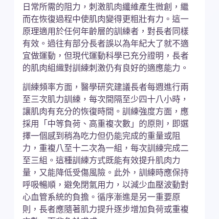
日常所需的阻力，刺激肌肉纖維產生微創，繼
而在恢復過程中使肌肉變得更粗壯有力。這一
原理適用於任何年齡層的訓練者，對長者同樣
有效。過往有部分長者誤以為年紀大了就不適
宜做運動，但現代運動科學已充分證明，長者
的肌肉組織對訓練刺激仍有良好的適應能力。
訓練頻率方面，醫學研究建議長者每週進行兩
至三次肌力訓練，每次間隔至少四十八小時，
讓肌肉有充分的恢復時間。訓練強度方面，應
採用「中等負荷、高重複次數」的原則，即選
擇一個感到稍為吃力但仍能完成的重量或阻
力，重複八至十二次為一組，每次訓練完成二
至三組。這種訓練方式既能有效提升肌肉力
量，又能降低受傷風險。此外，訓練時應保持
呼吸暢順，避免閉氣用力，以減少血壓波動對
心血管系統的負擔。循序漸進是另一重要原
則，長者應隨著肌力提升逐步增加負荷或重複