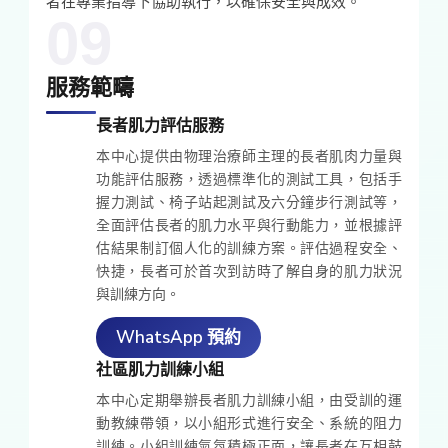
者在專業指導下協助執行，以確保安全與成效。
09
服務範疇
長者肌力評估服務
本中心提供由物理治療師主理的長者肌肉力量與
功能評估服務，透過標準化的測試工具，包括手
握力測試、椅子站起測試及六分鐘步行測試等，
全面評估長者的肌力水平與行動能力，並根據評
估結果制訂個人化的訓練方案。評估過程安全、
快捷，長者可於首次到訪時了解自身的肌力狀況
與訓練方向。
WhatsApp 預約
社區肌力訓練小組
本中心定期舉辦長者肌力訓練小組，由受訓的運
動教練帶領，以小組形式進行安全、系統的阻力
訓練。小組訓練氣氛積極正面，讓長者在互相鼓