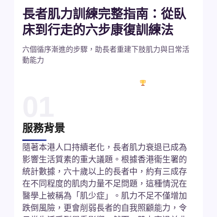
長者肌力訓練完整指南：從臥
床到行走的六步康復訓練法
六個循序漸進的步驟，助長者重建下肢肌力與日常活
動能力
✓
5,000+ 長者個案
★
4.9/5 評分
多年專業認證
01
服務背景
隨著本港人口持續老化，長者肌力衰退已成為
影響生活質素的重大議題。根據香港衞生署的
統計數據，六十歲以上的長者中，約有三成存
在不同程度的肌肉力量不足問題，這種情況在
醫學上被稱為「肌少症」。肌力不足不僅增加
跌倒風險，更會削弱長者的自我照顧能力，令