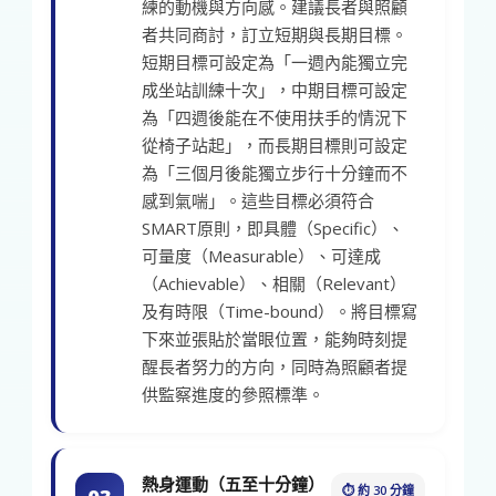
練的動機與方向感。建議長者與照顧
者共同商討，訂立短期與長期目標。
短期目標可設定為「一週內能獨立完
成坐站訓練十次」，中期目標可設定
為「四週後能在不使用扶手的情況下
從椅子站起」，而長期目標則可設定
為「三個月後能獨立步行十分鐘而不
感到氣喘」。這些目標必須符合
SMART原則，即具體（Specific）、
可量度（Measurable）、可達成
（Achievable）、相關（Relevant）
及有時限（Time-bound）。將目標寫
下來並張貼於當眼位置，能夠時刻提
醒長者努力的方向，同時為照顧者提
供監察進度的參照標準。
熱身運動（五至十分鐘）
⏱ 約 30 分鐘