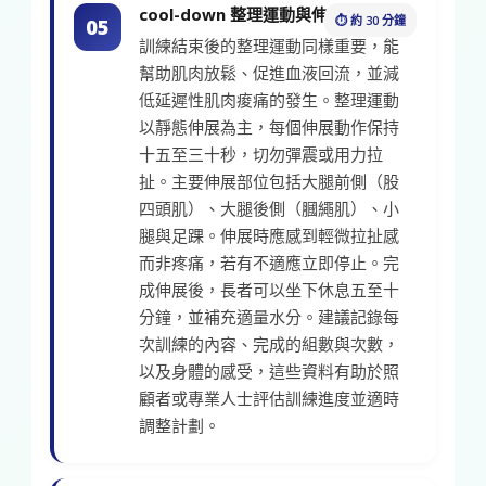
cool-down 整理運動與伸展
⏱ 約 30 分鐘
05
訓練結束後的整理運動同樣重要，能
幫助肌肉放鬆、促進血液回流，並減
低延遲性肌肉痠痛的發生。整理運動
以靜態伸展為主，每個伸展動作保持
十五至三十秒，切勿彈震或用力拉
扯。主要伸展部位包括大腿前側（股
四頭肌）、大腿後側（膕繩肌）、小
腿與足踝。伸展時應感到輕微拉扯感
而非疼痛，若有不適應立即停止。完
成伸展後，長者可以坐下休息五至十
分鐘，並補充適量水分。建議記錄每
次訓練的內容、完成的組數與次數，
以及身體的感受，這些資料有助於照
顧者或專業人士評估訓練進度並適時
調整計劃。