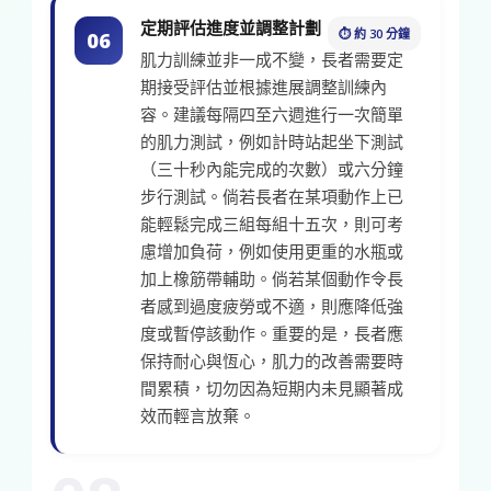
定期評估進度並調整計劃
⏱ 約 30 分鐘
06
肌力訓練並非一成不變，長者需要定
期接受評估並根據進展調整訓練內
容。建議每隔四至六週進行一次簡單
的肌力測試，例如計時站起坐下測試
（三十秒內能完成的次數）或六分鐘
步行測試。倘若長者在某項動作上已
能輕鬆完成三組每組十五次，則可考
慮增加負荷，例如使用更重的水瓶或
加上橡筋帶輔助。倘若某個動作令長
者感到過度疲勞或不適，則應降低強
度或暫停該動作。重要的是，長者應
保持耐心與恆心，肌力的改善需要時
間累積，切勿因為短期内未見顯著成
效而輕言放棄。