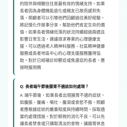
的陪伴與傾聽往往是最有效的情緒支持。如果
長者因為身體機能退化或親友已故而感到失
落，照顧者可以引導他們回顧過往美好經驗，
將記憶化作故事分享，幫助他們肯定生命的價
值。如果長者情緒低落的狀況持續超過兩週且
影響日常生活，建議尋求專業的心理健康支
援，可以透過老人精神科服務、社區精神健康
服務或長者地區中心的心理支援服務獲得協
助。對於已經確診抑鬱症或焦慮症的長者，應
按時服用精
Q: 長者端午節後腸胃不適該如何處理？
A: 端午節後，如果長者出現腸胃不適的症狀，
如腹脹、腹痛、嘔吐、腹瀉或食慾不振，照顧
者應根據症狀的嚴重程度與持續時間，採取適
當的處理措施。對於輕微的消化不良，可以先
讓長者禁食或只攝取清淡的食物，讓腸胃休息