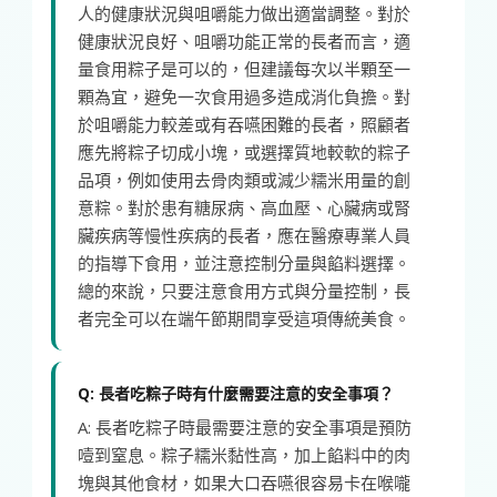
人的健康狀況與咀嚼能力做出適當調整。對於
健康狀況良好、咀嚼功能正常的長者而言，適
量食用粽子是可以的，但建議每次以半顆至一
顆為宜，避免一次食用過多造成消化負擔。對
於咀嚼能力較差或有吞嚥困難的長者，照顧者
應先將粽子切成小塊，或選擇質地較軟的粽子
品項，例如使用去骨肉類或減少糯米用量的創
意粽。對於患有糖尿病、高血壓、心臟病或腎
臟疾病等慢性疾病的長者，應在醫療專業人員
的指導下食用，並注意控制分量與餡料選擇。
總的來說，只要注意食用方式與分量控制，長
者完全可以在端午節期間享受這項傳統美食。
Q: 長者吃粽子時有什麼需要注意的安全事項？
A: 長者吃粽子時最需要注意的安全事項是預防
噎到窒息。粽子糯米黏性高，加上餡料中的肉
塊與其他食材，如果大口吞嚥很容易卡在喉嚨