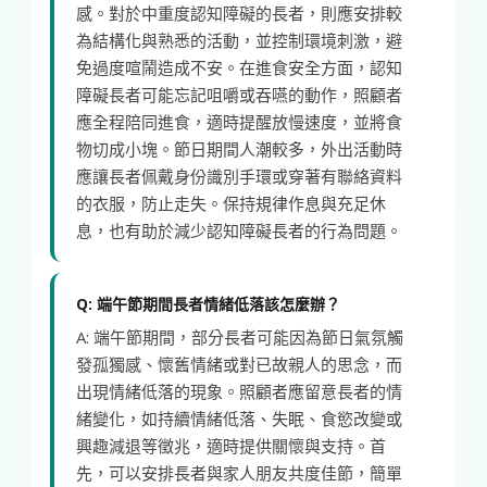
感。對於中重度認知障礙的長者，則應安排較
為結構化與熟悉的活動，並控制環境刺激，避
免過度喧鬧造成不安。在進食安全方面，認知
障礙長者可能忘記咀嚼或吞嚥的動作，照顧者
應全程陪同進食，適時提醒放慢速度，並將食
物切成小塊。節日期間人潮較多，外出活動時
應讓長者佩戴身份識別手環或穿著有聯絡資料
的衣服，防止走失。保持規律作息與充足休
息，也有助於減少認知障礙長者的行為問題。
Q: 端午節期間長者情緒低落該怎麼辦？
A: 端午節期間，部分長者可能因為節日氣氛觸
發孤獨感、懷舊情緒或對已故親人的思念，而
出現情緒低落的現象。照顧者應留意長者的情
緒變化，如持續情緒低落、失眠、食慾改變或
興趣減退等徵兆，適時提供關懷與支持。首
先，可以安排長者與家人朋友共度佳節，簡單