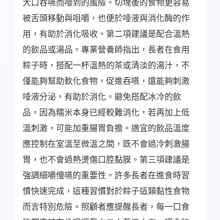
大口吞嚥而噎到的風險。切塊後的食物更容易
被舌頭移動與咀嚼，也便於唾液與消化酶的作
用，有助於消化吸收。第二項建議是配合溫熱
的飲品或湯品。專業營養師指出，長者在食用
粽子時，搭配一杯溫熱的茶或清淡的湯汁，不
僅能夠幫助軟化食物，促進吞嚥，還能夠刺激
唾液分泌，有助於消化。避免搭配冰冷的飲
品，因為糯米本身已經較難消化，若再加上低
溫刺激，可能加重腸胃負擔。適宜的飲品溫度
應控制在室溫至微溫之間，既不會過冷刺激腸
胃，也不會過熱燙傷口腔黏膜。第三項建議是
強調細嚼慢嚥的重要性。許多長者在進食時習
慣快速完成，這種習慣對於粽子這類黏性食物
而言特別危險。照顧者應提醒長者，每一口食