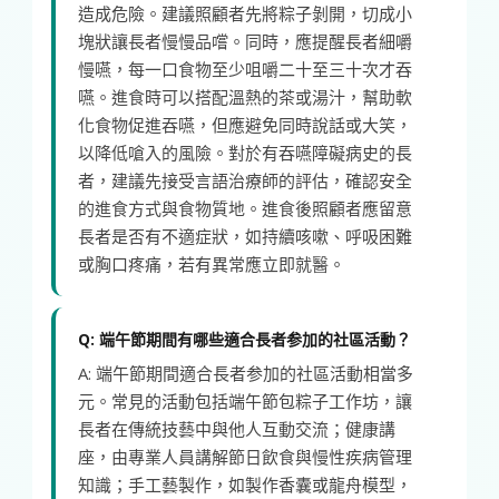
造成危險。建議照顧者先將粽子剝開，切成小
塊狀讓長者慢慢品嚐。同時，應提醒長者細嚼
慢嚥，每一口食物至少咀嚼二十至三十次才吞
嚥。進食時可以搭配溫熱的茶或湯汁，幫助軟
化食物促進吞嚥，但應避免同時說話或大笑，
以降低嗆入的風險。對於有吞嚥障礙病史的長
者，建議先接受言語治療師的評估，確認安全
的進食方式與食物質地。進食後照顧者應留意
長者是否有不適症狀，如持續咳嗽、呼吸困難
或胸口疼痛，若有異常應立即就醫。
Q: 端午節期間有哪些適合長者参加的社區活動？
A: 端午節期間適合長者参加的社區活動相當多
元。常見的活動包括端午節包粽子工作坊，讓
長者在傳統技藝中與他人互動交流；健康講
座，由專業人員講解節日飲食與慢性疾病管理
知識；手工藝製作，如製作香囊或龍舟模型，