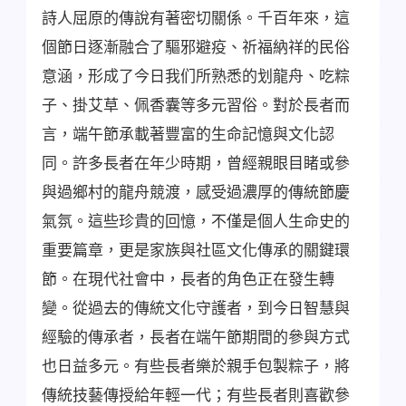
詩人屈原的傳說有著密切關係。千百年來，這
個節日逐漸融合了驅邪避疫、祈福納祥的民俗
意涵，形成了今日我们所熟悉的划龍舟、吃粽
子、掛艾草、佩香囊等多元習俗。對於長者而
言，端午節承載著豐富的生命記憶與文化認
同。許多長者在年少時期，曾經親眼目睹或參
與過鄉村的龍舟競渡，感受過濃厚的傳統節慶
氣氛。這些珍貴的回憶，不僅是個人生命史的
重要篇章，更是家族與社區文化傳承的關鍵環
節。在現代社會中，長者的角色正在發生轉
變。從過去的傳統文化守護者，到今日智慧與
經驗的傳承者，長者在端午節期間的參與方式
也日益多元。有些長者樂於親手包製粽子，將
傳統技藝傳授給年輕一代；有些長者則喜歡參