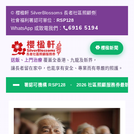
跳
至
© 櫻楹軒 SilverBlossoms 長者社區照顧劵
主
社會福利署認可單位：
RSP128
要
6916 5194
WhatsApp 或致電我們：
內
容
櫻楹新聞
送飯、上門治療
覆蓋全香港、九龍及新界，
讓長者留在家中，也能享有安全、專業而有尊嚴的照護。
福利署認可機構 RSP128
2026 社區照顧服務券最新指南
NE
櫻楹軒 SilverBlossoms 社會福利署認可居家安