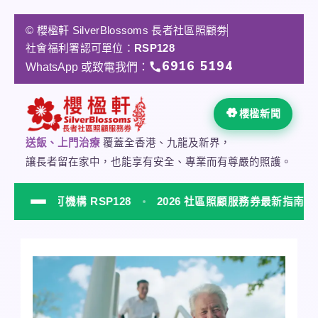
跳
至
© 櫻楹軒 SilverBlossoms 長者社區照顧劵
主
社會福利署認可單位：
RSP128
要
6916 5194
WhatsApp 或致電我們：
內
容
櫻楹新聞
送飯、上門治療
覆蓋全香港、九龍及新界，
讓長者留在家中，也能享有安全、專業而有尊嚴的照護。
認可機構 RSP128
2026 社區照顧服務券最新指南
NEW
櫻楹軒 SilverBlossoms 社會福利署認可居家安