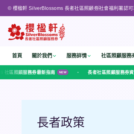
跳
© 櫻楹軒 SilverBlossoms 長者社區照顧劵
社會福利署認可
至
主
要
內
容
首頁
關於我們
服務詳情
社區照顧服務
南
長者社區照顧服務券資訊
上門物理治療
NEW
櫻楹軒 SilverBlossoms 社會福利署認可居家安老服
長者政策