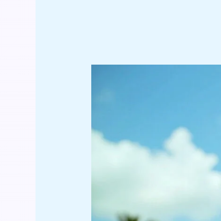
中
風
長
者
康
復
照
顧
實
用
指
南：
把