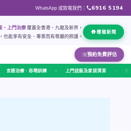
6916 5194
WhatsApp 或致電我們：
飯、上門治療
覆蓋全香港、九龍及新界，
櫻楹新聞
，也能享有安全、專業而有尊嚴的照護。
預約免費評估
上門送飯及家居清潔
家居護理及執藥服務
物理治療 認知障礙症職業治療 言語治療 吞嚥訓練 上門送飯 家