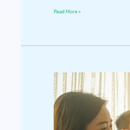
Read More »
長
者
認
知
訓
練
服
務