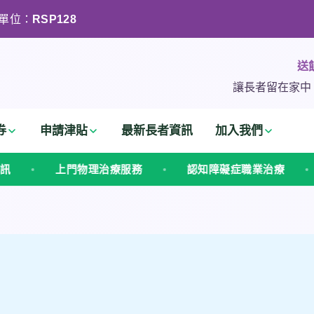
單位：
RSP128
送
讓長者留在家中
券
申請津貼
最新長者資訊
加入我們
服務
認知障礙症職業治療
言語治療 · 吞嚥訓練
務機構 RSP128 長者社區照顧服務券2026最新指南 上門