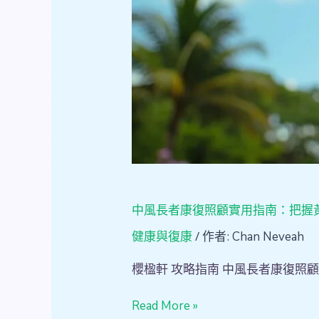
握
黃
金
期
在
社
區
安
心
生
活
中風長者康復照顧實用指南：把握
/ 作者:
健康與復康
Chan Neveah
櫻楹軒 攻略指南 中風長者康復照
Read More »