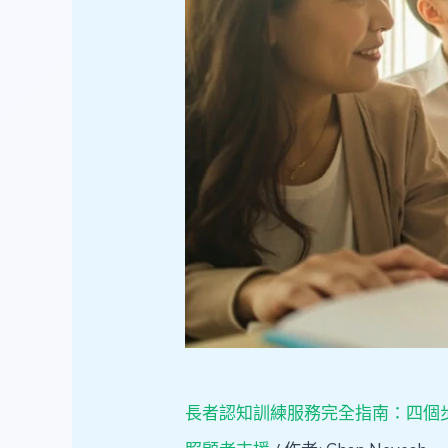
完
全
指
南：
四
個
步
驟
建
立
持
續
練
習
計
劃
長者認知訓練服務完全指南：四個