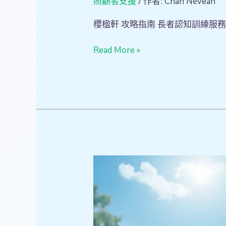
/ 作者:
照顧者支援
Chan Neveah
櫻楹軒 攻略指南 長者認知訓練服
Read More »
獨
居
長
者
的
安