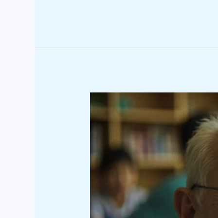
腦
退
化
症
家
居
支
援
完
全