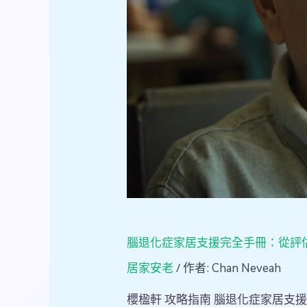
手
冊：
從
評
估
到
實
踐
的
完
整
照
顧
方
腦退化症家居支援完全手冊：從評
案
/ 作者:
居家安老
Chan Neveah
櫻楹軒 攻略指南 腦退化症家居支