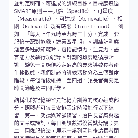
並制定明確、可達成的訓練目標。目標應遵循
SMART原則——具體（Specific）、可量度
（Measurable）、可達成（Achievable）、相
關（Relevant）及有時限（Time-bound）。例
如：「每天上午九時至九時三十分，完成一套
記憶卡配對遊戲，連續四星期」。訓練計劃應
涵蓋多種認知範疇，包括記憶力、注意力、語
言能力及執行功能等。計劃的難度應循序漸
進，避免一開始便設定過高的要求導致長者產
生挫敗感。我們建議將訓練活動分為三個難度
階段，每個階段維持二至四週，讓長者有充足
時間適應及鞏固所學。
結構化的記憶練習是記憶力訓練的核心組成部
分。照顧者可每日安排固定時段進行以下練
習：第一，朗讀與背誦練習，選擇長者感興趣
的文章或詩詞，每日朗讀數遍後嘗試背誦；第
二，圖像記憶法，展示一系列圖片後請長者閉