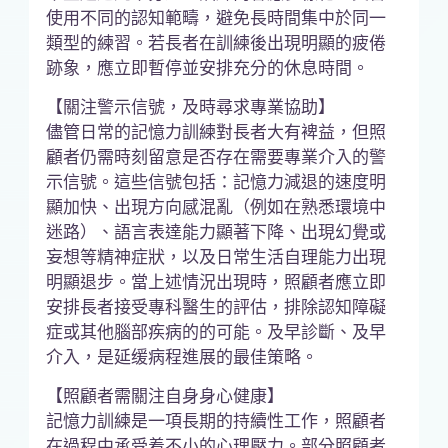
使用不同的認知範疇，避免長時間集中於同一
類型的練習。若長者在訓練後出現明顯的疲倦
跡象，應立即暫停並安排充分的休息時間。
【關注警示信號，及時尋求專業協助】
儘管日常的記憶力訓練對長者大有裨益，但照
顧者仍需時刻留意是否存在需要專業介入的警
示信號。這些信號包括：記憶力減退的速度明
顯加快、出現方向感混亂（例如在熟悉環境中
迷路）、語言表達能力顯著下降、出現幻覺或
妄想等精神症狀，以及日常生活自理能力出現
明顯退步。當上述情況出現時，照顧者應立即
安排長者接受專科醫生的評估，排除認知障礙
症或其他腦部疾病的的可能。及早診斷、及早
介入，是延缓病程進展的最佳策略。
【照顧者需關注自身身心健康】
記憶力訓練是一項長期的持續性工作，照顧者
在過程中承受着不小的心理壓力。部分照顧者