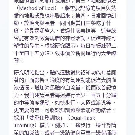
眼回憶圖片的順序及細節；第三，地點記憶法
（Method of Loci），將需要記憶的項目與熟
悉的地點或路線串聯起來；第四，日常回憶訓
練，於晚間與長者一同回顧當日三餐吃了什
麼、曾見過哪些人、做過什麼事情等。這些練
習能有效刺激海馬體的神經活動，促進神經可
塑性的發生。根據研究顯示，每日持續練習三
十至四十五分鐘，效果優於偶爾進行的大量練
習。
研究明確指出，體能運動對於認知功能有着顯
著的正面影響。適度的有氧運動能促進大脑血
液循環，增加海馬體的血流量，從而改善記憶
力。我們建議長者每週進行至少一百五十分鐘
的中等強度運動，如快步行、太極或游泳等。
更重要的是，可將認知訓練與體能運動結合，
採用「雙重任務訓練」（Dual-Task
Training）模式，例如：一邊步行一邊計算簡
單的加減法，或者一邊踏健身單車一邊背誦詩