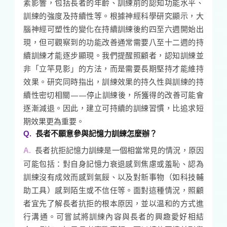
素影響，包括長者的年齡、訓練前的認知功能水平、
訓練的強度及持續性等。根據神經科學研究顯示，大
腦神經可塑性的變化在持續訓練後約四至六週開始出
現，但可觀察到的功能改善通常需要八至十二週的持
續訓練才能逐步顯現。我們提醒照顧者，認知訓練並
非「立竿見影」的方法，而是需要長期堅持才能維持
效果。研究同時指出，訓練效果的持久性與訓練的持
續性密切相關——停止訓練後，所獲得的改善可能會
逐漸減退。因此，建立可持續的訓練習慣，比追求短
期效果更為重要。
長者不願意參與記憶力訓練怎麼辦？
長者抗拒記憶力訓練是一個相當常見的情況，原因
可能包括：對自身記憶力衰退感到焦慮或羞恥、認為
訓練沒有成效而感到氣餒、以及對新事物（如科技輔
助工具）感到陌生或不信任等。面對這種情況，照顧
者宜先了解長者抗拒的根本原因，並以温和的方式進
行溝通。可嘗試將訓練內容與長者的興趣愛好相結