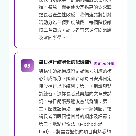
進，避免一開始便設定過高的要求導
致長者產生挫敗感。我們建議將訓練
活動分為三個難度階段，每個階段維
持二至四週，讓長者有充足時間適應
及鞏固所學。
每日進行結構化的記憶練習
⏱ 約 30 分鐘
03
結構化的記憶練習是記憶力訓練的核
心組成部分。照顧者可每日安排固定
時段進行以下練習：第一，朗讀與背
誦練習，選擇長者感興趣的文章或詩
詞，每日朗讀數遍後嘗試背誦；第
二，圖像記憶法，展示一系列圖片後
請長者閉眼回憶圖片的順序及細節；
第三，地點記憶法（Method of
Loci），將需要記憶的項目與熟悉的