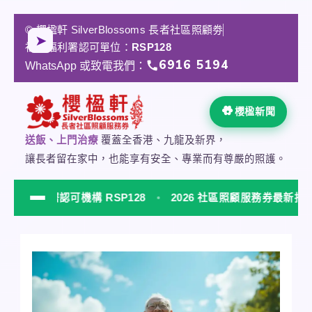
跳
至
© 櫻楹軒 SilverBlossoms 長者社區照顧劵
★
➤
✓
主
社會福利署認可單位：
RSP128
要
6916 5194
WhatsApp 或致電我們：
內
容
櫻楹新聞
送飯、上門治療
覆蓋全香港、九龍及新界，
讓長者留在家中，也能享有安全、專業而有尊嚴的照護。
利署認可機構 RSP128
2026 社區照顧服務券最新指南
NEW
櫻楹軒 SilverBlossoms 社會福利署認可居家安