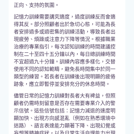
正向、支持的氛圍。
記憶力訓練需要講究適度，過度訓練反而會適
得其反。部分照顧者出於急切心態，可能為長
者安排過多或過密集的訓練活動，導致長者出
現疲勞、煩躁或注意力下降等情況。根據職業
治療的專業指引，每次認知訓練的時間建議控
制在二十至四十五分鐘以內，每日總訓練時間
不宜超過九十分鐘。訓練內容應多樣化，交替
使用不同的認知範疇，避免長時間集中於同一
類型的練習。若長者在訓練後出現明顯的疲倦
跡象，應立即暫停並安排充分的休息時間。
儘管日常的記憶力訓練對長者大有裨益，但照
顧者仍需時刻留意是否存在需要專業介入的警
示信號。這些信號包括：記憶力減退的速度明
顯加快、出現方向感混亂（例如在熟悉環境中
迷路）、語言表達能力顯著下降、出現幻覺或
妄想等精神症狀，以及日常生活自理能力出現