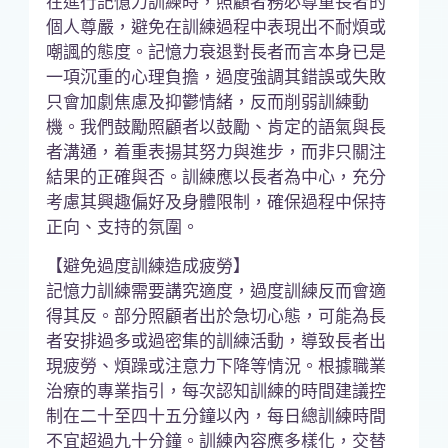
在進行記憶力訓練時，照顧者務必尊重長者的
個人尊嚴，避免在訓練過程中表現出不耐煩或
嘲諷的態度。記憶力衰退對長者而言本身已是
一項沉重的心理負擔，過度強調其錯誤或失敗
只會加劇焦慮及抑鬱情緒，反而削弱訓練動
機。我們鼓勵照顧者以鼓勵、肯定的語氣與長
者溝通，着重表揚其努力與進步，而非只關注
結果的正確與否。訓練應以長者為中心，充分
考慮其興趣偏好及身體限制，確保過程中保持
正向、支持的氛圍。
【避免過度訓練造成疲勞】
記憶力訓練需要講究適度，過度訓練反而會適
得其反。部分照顧者出於急切心態，可能為長
者安排過多或過密集的訓練活動，導致長者出
現疲勞、煩躁或注意力下降等情況。根據職業
治療的專業指引，每次認知訓練的時間建議控
制在二十至四十五分鐘以內，每日總訓練時間
不宜超過九十分鐘。訓練內容應多樣化，交替