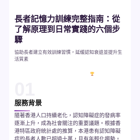
櫻楹軒 攻略指南
長者記憶力訓練完整指南：從
了解原理到日常實踐的六個步
驟
協助長者建立有效訓練習慣，延缓認知衰退並提升生
活質素
✓
5,000+ 長者個案
★
4.9/5 評分
多年專業認證
01
服務背景
隨著香港人口持續老化，認知障礙症的發病率
逐漸上升，成為社會關注的重要議題。根據香
港特區政府統計處的推算，本港患有認知障礙
症的長者人數已超過十萬，且有年輕化趨勢。