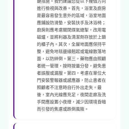
鍵措施。我們建議您從以下幾個方向
進行檢視與改善。首先，浴室及廚房
是最容易發生意外的區域，浴室地面
應鋪設防滑墊，安裝扶手及沐浴椅；
廚房則應考慮關閉煤氣總掣，改用電
磁爐，並將利器及清潔劑存放於上鎖
的櫃子內。其次，全屋地面應保持平
整，避免地毯邊緣翹起或電線散落地
面，以防絆倒。第三，藥物應由照顧
者統一管理，按時按量分發，避免患
者誤服或漏服。第四，考慮在單位大
門安裝警報器或感應器，防止患者在
照顧者不注意時自行外出走失。最
後，室內光線應充足，夜間走廊及洗
手間應設置小夜燈，減少因環境昏暗
而引發的焦慮或跌倒風險。