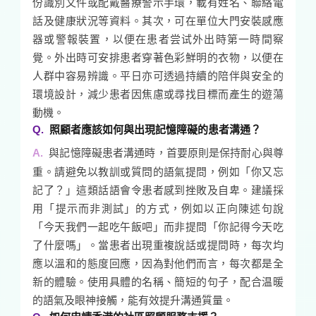
份識別文件或配戴醫療警示手環，載有姓名、聯絡電
話及健康狀況等資料。其次，可在單位大門安裝感應
器或警報裝置，以便在患者尝试外出時第一時間察
覺。外出時可安排患者穿著色彩鮮明的衣物，以便在
人群中容易辨識。平日亦可透過持續的陪伴與安全的
環境設計，減少患者因焦慮或尋找目標而產生的遊蕩
動機。
照顧者應該如何與出現記憶障礙的患者溝通？
與記憶障礙患者溝通時，首要原則是保持耐心與尊
重。請避免以教訓或質問的語氣提問，例如「你又忘
記了？」這類話語會令患者感到挫敗及自卑。建議採
用「提示而非測試」的方式，例如以正向陳述句說
「今天我們一起吃午飯吧」而非提問「你記得今天吃
了什麼嗎」。當患者出現重複說話或提問時，每次均
應以溫和的態度回應，因為對他們而言，每次都是全
新的體驗。使用具體的名稱、簡短的句子，配合温暖
的語氣及眼神接觸，能有效提升溝通質量。