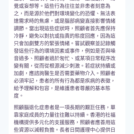
覺或妄想等。這些行為往往並非患者刻意為
之，而是源於他們對環境變化的恐懼、無法表
達需求時的焦慮，或是腦部病變直接影響情緒
調節。當出現這些症狀時，照顧者首先應保持
冷靜，避免以對抗或指責的態度回應，因為這
只會加劇雙方的緊張情緒。嘗試觀察並記錄觸
發這些行為的環境因素或事件，例如是否與噪
音過多、照顧者過於匆忙、或某項日常程序改
變有關，從而從根源減少刺激。若症狀持續或
加劇，應諮詢醫生是否需要藥物介入。照顧者
必須牢記，患者的所有行為都是疾病的表徵，
給予理解和包容，是維護患者尊嚴的基本態
度。
照顧腦退化症患者是一項長期的艱巨任務，單
靠家庭成員的力量往往難以持續。香港的社福
機構提供多元化的支援服務，照顧者應善用這
些資源以減輕負擔。長者日間護理中心提供日