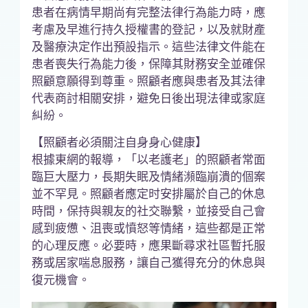
患者在病情早期尚有完整法律行為能力時，應
考慮及早進行持久授權書的登記，以及就財產
及醫療決定作出預設指示。這些法律文件能在
患者喪失行為能力後，保障其財務安全並確保
照顧意願得到尊重。照顧者應與患者及其法律
代表商討相關安排，避免日後出現法律或家庭
糾紛。
【照顧者必須關注自身身心健康】
根據東網的報導，「以老護老」的照顧者常面
臨巨大壓力，長期失眠及情緒瀕臨崩潰的個案
並不罕見。照顧者應定时安排屬於自己的休息
時間，保持與親友的社交聯繫，並接受自己會
感到疲憊、沮喪或憤怒等情緒，這些都是正常
的心理反應。必要時，應果斷尋求社區暫托服
務或居家喘息服務，讓自己獲得充分的休息與
復元機會。