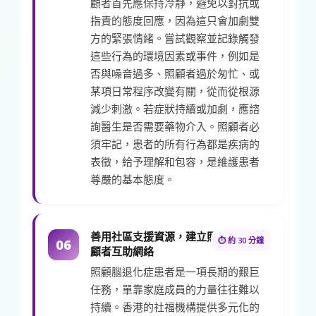
顧者首先應保持冷靜，避免以對抗或
指責的態度回應，因為這只會加劇雙
方的緊張情緒。嘗試觀察並記錄觸發
這些行為的環境因素或事件，例如是
否與噪音過多、照顧者過於匆忙、或
某項日常程序改變有關，從而從根源
減少刺激。若症狀持續或加劇，應諮
詢醫生是否需要藥物介入。照顧者必
須牢記，患者的所有行為都是疾病的
表徵，給予理解和包容，是維護患者
尊嚴的基本態度。
善用社區支援資源，建立照
⏱ 約 30 分鐘
06
顧者互助網絡
照顧腦退化症患者是一項長期的艱巨
任務，單靠家庭成員的力量往往難以
持續。香港的社福機構提供多元化的