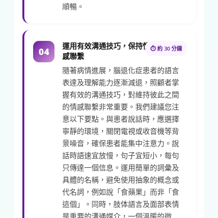
順暢。
運用有效溝通技巧，保持情
⏱ 約 30 分鐘
04
感聯繫
隨著病情進展，腦退化症患者的語言
表達及理解能力逐漸減退，照顧者掌
握有效的溝通技巧，對維持彼此之間
的情感聯繫非常重要。我們建議您注
意以下要點。與患者說話時，應選擇
寧靜的環境，關閉電視或收音機等背
景噪音，確保患者能集中注意力。說
話時語速宜放慢，句子宜短小，每句
只傳達一個信息。運用簡單的詞彙及
具體的名稱，避免使用抽象的概念或
代名詞，例如說「食蘋果」而非「食
這個」。同時，肢体語言及面部表情
是重要的溝通媒介，一個溫暖的微