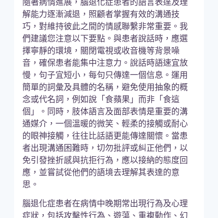
隨著病情進展，腦退化症患者的語言表達及理
解能力逐漸減退，照顧者掌握有效的溝通技
巧，對維持彼此之間的情感聯繫非常重要。我
們建議您注意以下要點。與患者說話時，應選
擇寧靜的環境，關閉電視或收音機等背景噪
音，確保患者能集中注意力。說話時語速宜放
慢，句子宜短小，每句只傳達一個信息。運用
簡單的詞彙及具體的名稱，避免使用抽象的概
念或代名詞，例如說「食蘋果」而非「食這
個」。同時，肢体語言及面部表情是重要的溝
通媒介，一個溫暖的微笑、輕柔的接觸或耐心
的眼神接觸，往往比話語更能傳達關懷。當患
者出現溝通困難時，切勿批評或糾正他們，以
免引發挫折感與抗拒行為，應以接納的態度回
應，並嘗試從他們的語境去理解其表達的意
思。
腦退化症患者在病情中晚期常出現行為及心理
症狀，包括攻擊性行為、遊蕩、重複動作、幻