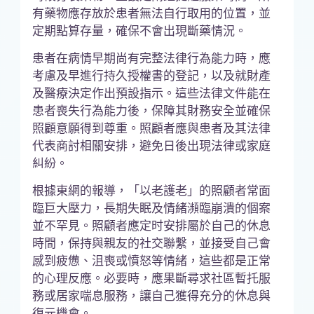
有藥物應存放於患者無法自行取用的位置，並
定期點算存量，確保不會出現斷藥情況。
患者在病情早期尚有完整法律行為能力時，應
考慮及早進行持久授權書的登記，以及就財產
及醫療決定作出預設指示。這些法律文件能在
患者喪失行為能力後，保障其財務安全並確保
照顧意願得到尊重。照顧者應與患者及其法律
代表商討相關安排，避免日後出現法律或家庭
糾紛。
根據東網的報導，「以老護老」的照顧者常面
臨巨大壓力，長期失眠及情緒瀕臨崩潰的個案
並不罕見。照顧者應定时安排屬於自己的休息
時間，保持與親友的社交聯繫，並接受自己會
感到疲憊、沮喪或憤怒等情緒，這些都是正常
的心理反應。必要時，應果斷尋求社區暫托服
務或居家喘息服務，讓自己獲得充分的休息與
復元機會。