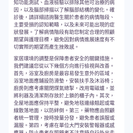
知功能測試、血液檢驗以排除其他可治療的病
因，以及腦部掃描以了解腦部結構的變化。確
診後，請詳細諮詢醫生關於患者的病情階段、
主要受損的認知範疇，以及未來可能出現的症
狀發展。了解病情階段有助您制定合理的照顧
期望與護理目標，避免因對病情進展速度有不
切實際的期望而產生挫敗感。
家居環境的調整是保障患者安全的關鍵措施。
我們建議您從以下幾個方向進行檢視與改善。
首先，浴室及廚房是最容易發生意外的區域，
浴室地面應鋪設防滑墊，安裝扶手及沐浴椅；
廚房則應考慮關閉煤氣總掣，改用電磁爐，並
將利器及清潔劑存放於上鎖的櫃子內。其次，
全屋地面應保持平整，避免地毯邊緣翹起或電
線散落地面，以防絆倒。第三，藥物應由照顧
者統一管理，按時按量分發，避免患者誤服或
漏服。第四，考慮在單位大門安裝警報器或感
應器，防止患者在照顧者不注意時自行外出走