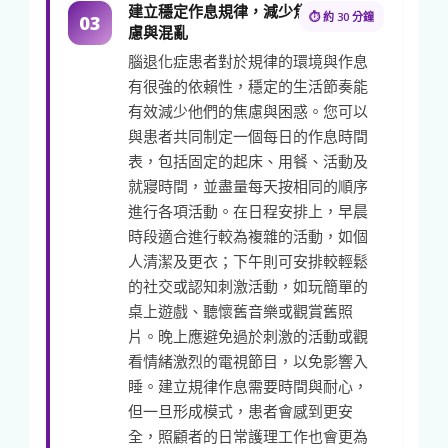
建立穩定作息規律，減少焦
⏱ 約 30 分鐘
03
慮與混亂
腦退化症患者對於規律的環境與作息
有很強的依賴性，穩定的生活節奏能
有效減少他們的焦慮與困惑。您可以
與患者共同制定一個每日的作息時間
表，包括固定的起床、用餐、活動及
就寢時間，並盡量每天按相同的順序
進行各項活動。在日程安排上，早晨
時段適合進行較為複雜的活動，如個
人清潔及更衣；下午則可安排較輕鬆
的社交或認知刺激活動，如玩簡單的
桌上遊戲、聽懷舊音樂或觀賞舊照
片。晚上應避免過於刺激的活動或觀
看情緒激烈的電視節目，以免影響入
睡。建立規律作息需要時間與耐心，
但一旦形成模式，患者會感到更安
全，照顧者的日常護理工作也會更為