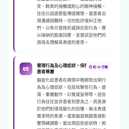
笑、輕柔的接觸或耐心的眼神接觸，
往往比話語更能傳達關懷。當患者出
現溝通困難時，切勿批評或糾正他
們，以免引發挫折感與抗拒行為，應
以接納的態度回應，並嘗試從他們的
語境去理解其表達的意思。
管理行為及心理症狀，保持
⏱ 約 30 分鐘
05
患者尊嚴
腦退化症患者在病情中晚期常出現行
為及心理症狀，包括攻擊性行為、遊
蕩、重複動作、幻覺或妄想等。這些
行為往往並非患者刻意為之，而是源
於他們對環境變化的恐懼、無法表達
需求時的焦慮，或是腦部病變直接影
響情緒調節。當出現這些症狀時，照