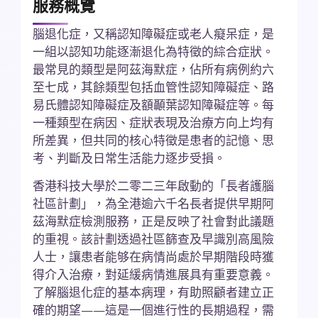
服務概覽
腦退化症，又稱認知障礙症或老人癡呆症，是
一組以認知功能逐漸退化為特徵的綜合症狀。
最常見的類型是阿茲海默症，佔所有病例約六
至七成，其餘類型包括血管性認知障礙症、路
易氏體認知障礙症及額顳葉認知障礙症等。每
一種類型在病因、症狀表現及治療方向上均有
所差異，但共同的核心特徵是患者的記憶、思
考、判斷及日常生活能力逐步受損。
香港科技大學於二零二三年啟動的「長者護腦
社區計劃」，為全港逾六千名長者提供早期阿
茲海默症檢測服務，正是反映了社會對此議題
的重視。該計劃透過社區篩查及早識別高風險
人士，讓患者能够在病情尚處於早期階段時獲
得介入治療，對延緩病情進展具有重要意義。
了解腦退化症的基本病理，有助照顧者建立正
確的期望——這是一個進行性的長期過程，需