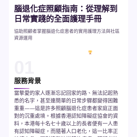
腦退化症照顧指南：從理解到
日常實踐的全面護理手冊
協助照顧者掌握腦退化症患者的實用護理方法與社區
資源運用
✓
5,000+ 長者個案
★
4.9/5 評分
多年專業認證
01
服務背景
當摯愛的家人逐漸忘記回家的路、無法記起熟
悉的名字，甚至連簡單的日常步驟都變得困難
重重——這是許多照顧腦退化症患者家庭正面
對的沉重處境。根據香港認知障礙症協會的資
料，本港每十名七十歲以上的長者便有一人患
有認知障礙症，而隨著人口老化，這一比率正