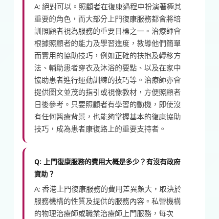
A: 絕對可以。照顧者在復康過程中扮演著極其
重要的角色，而大部分上門復康服務都會將培
訓照顧者視為服務的重要目標之一。治療師會
根據照顧者的能力及學習進度，教導他們簡單
而實用的協助技巧，例如正確的扶抱及轉移方
法、輔助患者穿衣及沐浴的要點、以及在家中
協助患者進行運動訓練的技巧等。治療師亦會
提供圖文並茂的指引或視像教材，方便照顧者
日後參考。只要照顧者有學習的動機，即使沒
有任何醫療背景，也能夠掌握基本的復康協助
技巧，成為患者康復路上的重要支持者。
Q: 上門復康服務的費用大概是多少？有沒有政府
資助？
A: 香港上門復康服務的費用差異頗大，取決於
服務機構的性質及提供的服務內容。私營機構
的物理治療師或職業治療師上門服務，每次