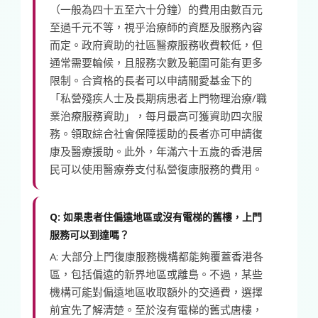
（一般為四十五至六十分鐘）的費用由數百元
至過千元不等，視乎治療師的資歷及服務內容
而定。政府資助的社區醫療服務收費較低，但
通常需要輪候，且服務次數及範圍可能有更多
限制。合資格的長者可以申請關愛基金下的
「私營殘疾人士及長期病患者上門物理治療/職
業治療服務資助」，每月最高可獲資助四次服
務。領取綜合社會保障援助的長者亦可申請復
康及醫療援助。此外，年滿六十五歲的香港居
民可以使用醫療券支付私營復康服務的費用。
Q: 如果患者住偏遠地區或沒有電梯的舊樓，上門
服務可以到達嗎？
A: 大部分上門復康服務機構都能夠覆蓋香港各
區，包括偏遠的新界地區或離島。不過，某些
機構可能對偏遠地區收取額外的交通費，選擇
前宜先了解清楚。至於沒有電梯的舊式唐樓，