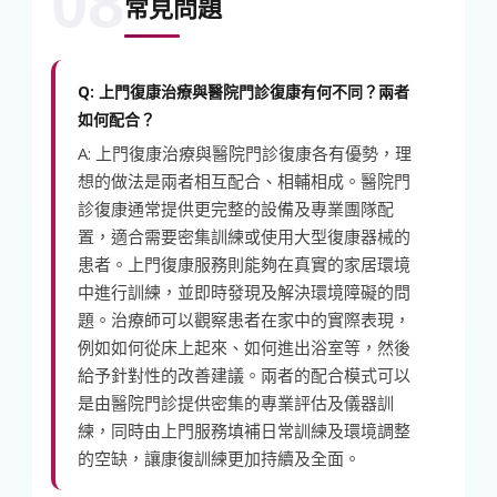
08
常見問題
Q: 上門復康治療與醫院門診復康有何不同？兩者
如何配合？
A: 上門復康治療與醫院門診復康各有優勢，理
想的做法是兩者相互配合、相輔相成。醫院門
診復康通常提供更完整的設備及專業團隊配
置，適合需要密集訓練或使用大型復康器械的
患者。上門復康服務則能夠在真實的家居環境
中進行訓練，並即時發現及解決環境障礙的問
題。治療師可以觀察患者在家中的實際表現，
例如如何從床上起來、如何進出浴室等，然後
給予針對性的改善建議。兩者的配合模式可以
是由醫院門診提供密集的專業評估及儀器訓
練，同時由上門服務填補日常訓練及環境調整
的空缺，讓康復訓練更加持續及全面。