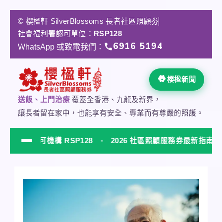
跳
至
© 櫻楹軒 SilverBlossoms 長者社區照顧劵
主
社會福利署認可單位：
RSP128
要
6916 5194
WhatsApp 或致電我們：
內
容
櫻楹新聞
送飯、上門治療
覆蓋全香港、九龍及新界，
讓長者留在家中，也能享有安全、專業而有尊嚴的照護。
認可機構 RSP128
2026 社區照顧服務券最新指南
NEW
櫻楹軒 SilverBlossoms 社會福利署認可居家安