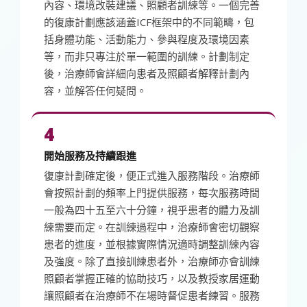
內容、環境改裝建議、照顧者訓練等。一個完善
的復康計劃應該涵蓋ICF框架中的不同範疇，包
括身體功能、活動能力、參與程度及環境因素
等，而非只專注於單一範圍的訓練。計劃制定
後，治療師會詳細向患者及照顧者解釋計劃內
容，並解答任何疑問。
4
開始服務及持續跟進
復康計劃確定後，便正式進入服務階段。治療師
會按照計劃的頻率上門提供服務，每次服務時間
一般為四十五至六十分鐘，視乎患者的體力及訓
練需要而定。在訓練過程中，治療師會密切觀察
患者的進度，並根據實際情況適時調整訓練內容
及強度。除了直接訓練患者外，治療師亦會訓練
照顧者掌握正確的協助技巧，以及教授家居運動
讓照顧者在治療師不在場時督促患者練習。服務