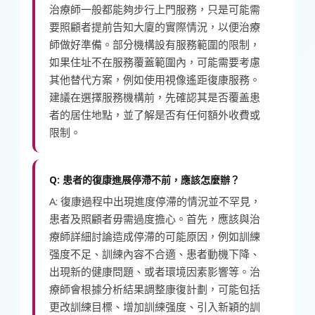
治療師一般都能夠步行上門服務，只是可能需
要照顧者提前告知大廈的實際情況，以便治療
師做好準備。部分機構設有服務範圍的限制，
如果住址不在服務覆蓋範圍內，可能需要考慮
其他替代方案，例如使用視像遙距復康服務。
建議在選擇服務機構前，先確認其是否覆盖患
者的居住地點，並了解是否有任何額外收費或
限制。
Q: 患者的復康進展停滯不前，應該怎麼辦？
A: 復康過程中出現進度停滯的情況並不罕見，
患者及照顧者毋需過度擔心。首先，應該與治
療師詳細討論造成停滯的可能原因，例如訓練
强度不足、訓練內容不合適、患者動機下降、
出現新的健康問題、或者環境因素影響等。治
療師會根據分析結果調整康復計劃，可能包括
更改訓練目標、增加訓練强度、引入新穎的訓