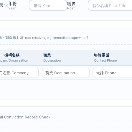
年份
職位
否
No
Year
Post
屬，如直屬上司
）
non-relatives, e.g. immediate supervisor
司／機構名稱
職業
聯絡電話
any/Organization
Occupation
Contact Phone
al Conviction Record Check