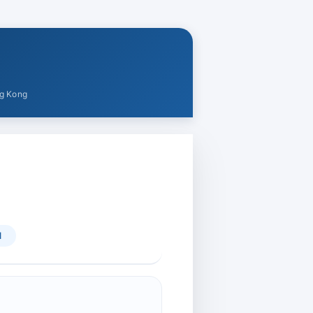
ng Kong
l