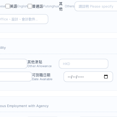
其
nese
英語
English
普通話
Putonghua
Others
他
lity
其他津貼
Other Allowance
可到職日期
Date Available
ious Employment with Agency