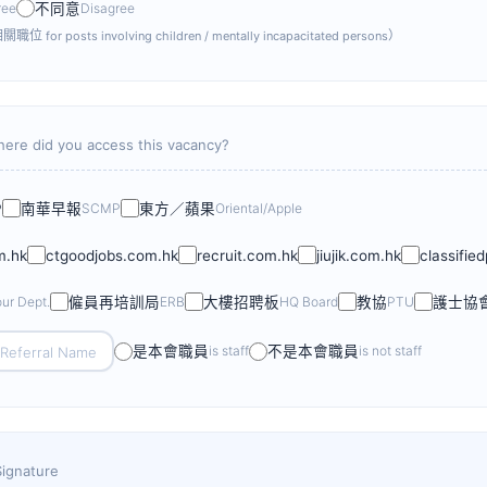
ree
不同意
Disagree
相關職位
）
for posts involving children / mentally incapacitated persons
ere did you access this vacancy?
P
南華早報
SCMP
東方／蘋果
Oriental/Apple
m.hk
ctgoodjobs.com.hk
recruit.com.hk
jiujik.com.hk
classifie
ur Dept.
僱員再培訓局
ERB
大樓招聘板
HQ Board
教協
PTU
護士協
是本會職員
is staff
不是本會職員
is not staff
Signature