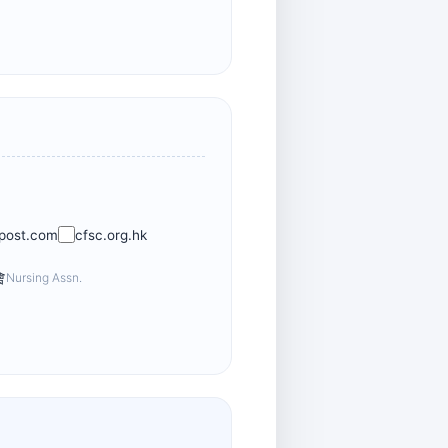
dpost.com
cfsc.org.hk
會
Nursing Assn.