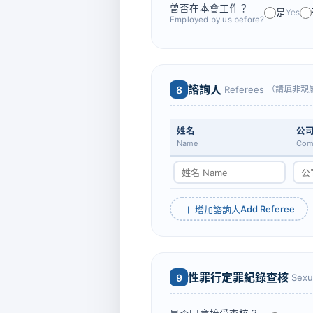
曾否在本會工作？
是
Yes
Employed by us before?
諮詢人
8
Referees
（請填非親
姓名
公
Name
Comp
Add Referee
＋ 增加諮詢人
性罪行定罪紀錄查核
9
Sexu