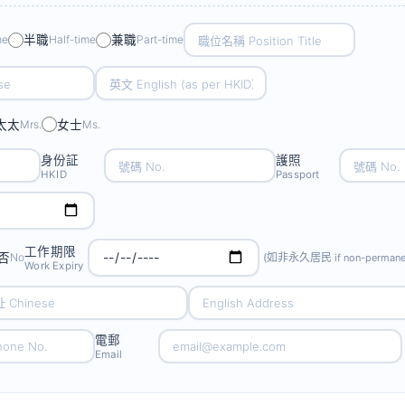
me
半職
Half-time
兼職
Part-time
太太
Mrs.
女士
Ms.
身份証
護照
HKID
Passport
工作期限
否
No
(如非永久居民
if non-perman
Work Expiry
電郵
Email