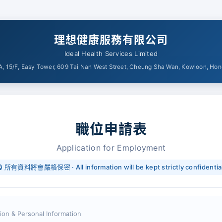
理想健康服務有限公司
Ideal Health Services Limited
, 15/F, Easy Tower, 609 Tai Nan West Street, Cheung Sha Wan, Kowloon, Ho
職位申請表
Application for Employment
🔒 所有資料將會嚴格保密 · All information will be kept strictly confidentia
tion & Personal Information