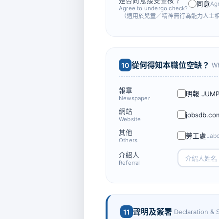
是否同意接受查核？
同意
Ag
Agree to undergo check?
（適用於兒童／精神無行為能力人士
從何得知本職位空缺？
10
Wh
報章
明報 JUM
Newspaper
網站
jobsdb.co
Website
其他
勞工處
Labo
Others
介紹人
Referral
聲明及簽署
11
Declaration & 